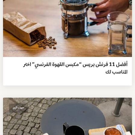
أفضل 11 فرنش بريس “مكبس القهوة الفرنسي” اختر
المناسب لك
حبوب البن