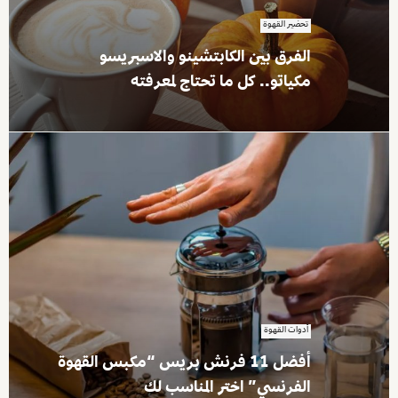
تحضير القهوة
الفرق بين الكابتشينو والاسبريسو
مكياتو.. كل ما تحتاج لمعرفته
أدوات القهوة
أفضل 11 فرنش بريس “مكبس القهوة
الفرنسي” اختر المناسب لك