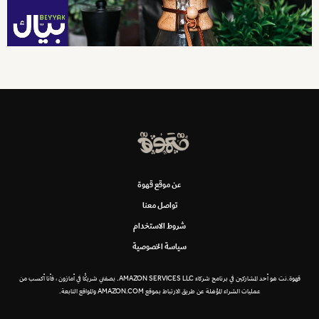
عن موقع قهوة
تواصل معنا
شروط الاستخدام
سياسة الخصوصية
قهوة.نت هو أحد المشاركين في برنامج شركاء AMAZON SERVICES LLC. بصفتي شريكًا في أمازون ، فأنا أكسب من
عمليات الشراء المؤهلة عن طريق الارتباط بموقع AMAZON.COM والمواقع التابعة.