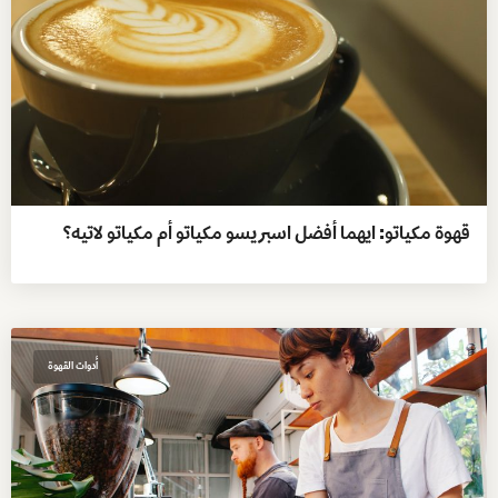
قهوة مكياتو: ايهما أفضل اسبريسو مكياتو أم مكياتو لاتيه؟
أدوات القهوة