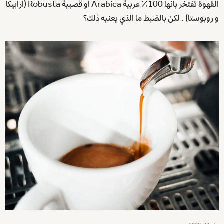
القهوة تفتخر بأنها 100٪ عربية Arabica أو قصبية Robusta (أرابيكا
و روبوستا) . لكن بالضبط ما الذي يعنيه ذلك؟